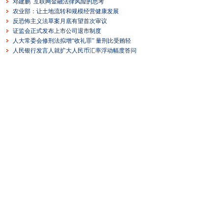
邓建鹏 互联网金融法律风险的思考
农业部：让土地流转和规模经营健康发展
反恐怖主义法草案月底有望首次审议
证监会正式发布上市公司退市制度
人大常委会修刑法拟增“收礼罪” 量刑比受贿轻
人民银行发言人就扩大人民币汇率浮动幅度答问