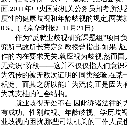
面;2011年中央国家机关公务员招考所涉及
度性的健康歧视和年龄歧视的规定,两类
0%。(《京华时报》11月21日)
作为“反就业歧视研究课题组”项目负
究所已故所长蔡定剑教授曾指出,如果就
作的内在要求无关,就应视为歧视,然而国
无意识”阶段——这并不仅仅指人们意识
为流传的被无数次证明的同类经验,在某
积淀。而其之所以能广为流传,正是因为
为其支柱的社会结构。
就业歧视无处不在,因此诉诸法律的大
有成功。性别歧视、年龄歧视、学历歧
业歧视的困扰,那些司法机关的工作人员