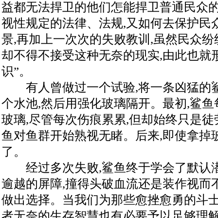
益都无法捍卫的他们怎能捍卫普通民众的
视性规定的法律、法规,又如何去保护民
景,再加上一次次的失败教训,虽然民众纷
却不得不接受这种无奈的现实,由此也就
识”。
有人曾做过一个试验,将一条凶猛的鲨
个水池,然后用强化玻璃隔开。最初,鲨
玻璃,尽管每次伤痕累累,但却始终只是徒
鱼对鱼群开始熟视无睹。后来,即使拿掉
了。
经过多次失败,鲨鱼终于学会了默认潜
逾越的屏障,撞得头破血流还是装作视而
做出选择。当我们为那些愈挫愈勇的斗士
者无奈的生存智慧也有必要予以足够理