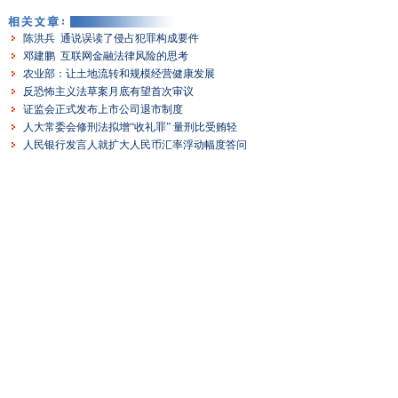
陈洪兵 通说误读了侵占犯罪构成要件
邓建鹏 互联网金融法律风险的思考
农业部：让土地流转和规模经营健康发展
反恐怖主义法草案月底有望首次审议
证监会正式发布上市公司退市制度
人大常委会修刑法拟增“收礼罪” 量刑比受贿轻
人民银行发言人就扩大人民币汇率浮动幅度答问