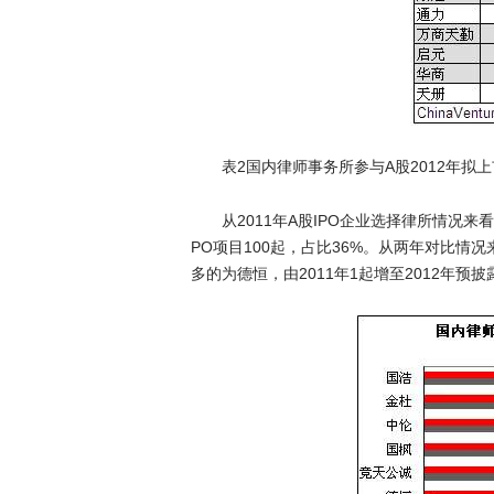
表2国内律师事务所参与A股2012年拟上
从2011年A股IPO企业选择律所情况
PO项目100起，占比36%。从两年对比情况
多的为德恒，由2011年1起增至2012年预披露