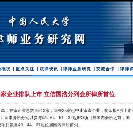
88家企业排队上市 立信国浩分列会所律所首位
名单，在审企业总数量513家，除去25家已中止审查企业，剩余拟A股上市
计师事务所分别以参与审计64、51、32起IPO项目居国内会所之首，国
项目数量49、44、37起位居国内律所前列。