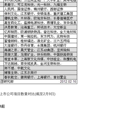
上市公司项目数量对比(截至2月9日)
8起