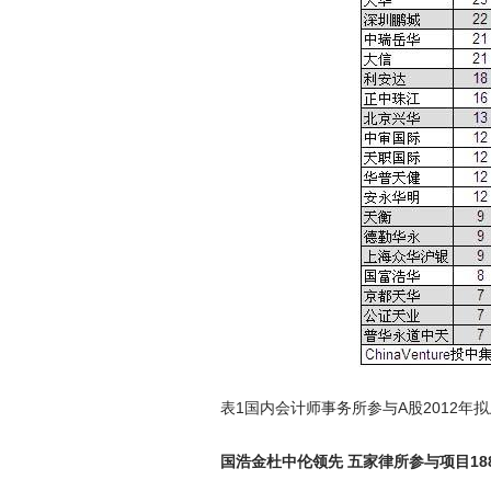
表1国内会计师事务所参与A股2012年拟
国浩金杜中伦领先 五家律所参与项目18