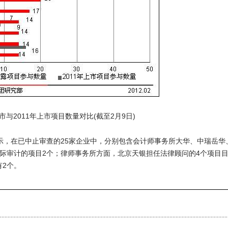
市与2011年上市项目数量对比(截至2月9日)
团统计显示，在已中止审查的25家企业中，分别包含会计师事务所大华、中瑞岳华
际审计的项目2个；律师事务所方面，北京天银担任法律顾问的4个项目
2个。