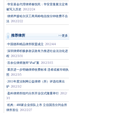
·
华安基金代理律师秦悦民：华安雷曼案注定将
被写入历史
2012/2/24
·
律师声援哈尔滨工商局称电信按分钟收费不合
法
2012/2/22
推荐律所
>>更多
·
中国德和精品律所联盟成立
2012/4/4
·
深圳律师积极参政议政有力推进社会法治化进
程
2012/3/31
·
百余位律师激辩“iPad”案
2012/3/15
·
重庆进一步明确律师收费标准 违者或被吊销执
照
2012/3/5
·
2011年度法制网公益律师（所）评选结果出
炉
2012/3/2
·
盈科律师所纽约分所开业仪式隆重举行
2012/
3/1
·
机构：488家企业排队上市 立信国浩分列会所
律所首位
2012/2/27