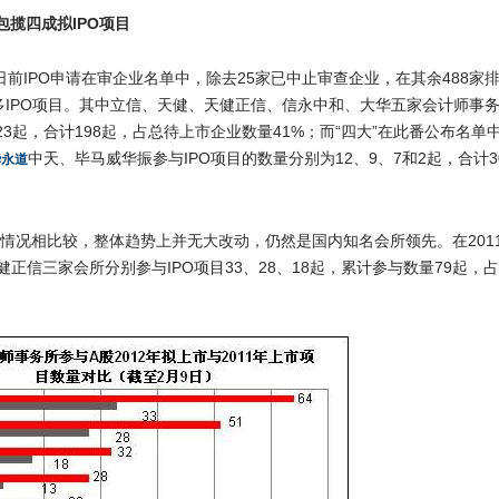
揽四成拟IPO项目
显示，日前IPO申请在审企业名单中，除去25家已中止审查企业，在其余488家
IPO项目。其中立信、天健、天健正信、信永中和、大华五家会计师事
和23起，合计198起，占总待上市企业数量41%；而“四大”在此番公布名单
中天、毕马威华振参与IPO项目的数量分别为12、9、7和2起，合计3
华永道
。
项目情况相比较，整体趋势上并无大改动，仍然是国内知名会所领先。在201
正信三家会所分别参与IPO项目33、28、18起，累计参与数量79起，