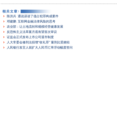
陈洪兵 通说误读了侵占犯罪构成要件
邓建鹏 互联网金融法律风险的思考
农业部：让土地流转和规模经营健康发展
反恐怖主义法草案月底有望首次审议
证监会正式发布上市公司退市制度
人大常委会修刑法拟增“收礼罪” 量刑比受贿轻
人民银行发言人就扩大人民币汇率浮动幅度答问