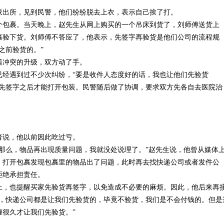
派出所，见到民警，他们纷纷脱去上衣，表示自己挨了打。
个包裹。当天晚上，赵先生从网上购买的一个吊床到货了，刘师傅送货上
裹验下货。刘师傅不答应了，他表示，先签字再验货是他们公司的流程规
之前验货的。”
着冲突的升级，双方动了手。
已经遇到过不少次纠纷，“要是收件人态度好的话，我也让他们先验货
要先签字之后才能打开包装。民警随后做了协调，要求双方先各自去医院治
者说，他以前因此吃过亏。
那么，物品再出现质量问题，我就没处说理了。”赵先生说，他曾从媒体
，打开包裹发现包裹里的物品出了问题，此时再去找快递公司或者发件公
拒绝承担责任。
上，也提醒买家先验货再签字，以免造成不必要的麻烦。因此，他后来再
款，快递公司都是让我们先验货的，毕竟不验货，我们是不会付钱的。但是
很久才让我们先验货。”