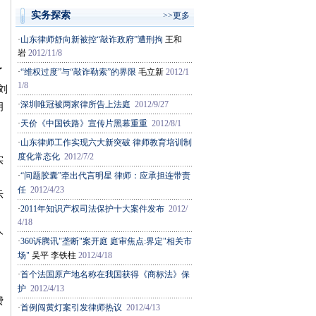
实务探索
>>更多
·
山东律师舒向新被控“敲诈政府”遭刑拘
王和
岩
2012/11/8
了
·
“维权过度”与“敲诈勒索”的界限
毛立新
2012/1
1/8
刘
·
深圳唯冠被两家律所告上法庭
2012/9/27
明
·
天价《中国铁路》宣传片黑幕重重
2012/8/1
·
山东律师工作实现六大新突破 律师教育培训制
度化常态化
2012/7/2
实
·
“问题胶囊”牵出代言明星 律师：应承担连带责
任
2012/4/23
示
·
2011年知识产权司法保护十大案件发布
2012/
4/18
人
·
360诉腾讯"垄断"案开庭 庭审焦点:界定"相关市
场"
吴平 李铁柱
2012/4/18
·
首个法国原产地名称在我国获得《商标法》保
护
2012/4/13
费
·
首例闯黄灯案引发律师热议
2012/4/13