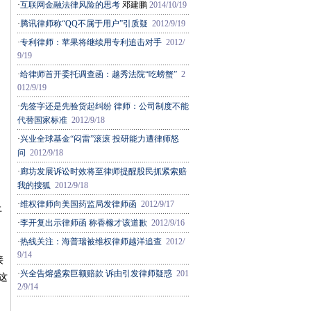
·
互联网金融法律风险的思考
邓建鹏
2014/10/19
·
腾讯律师称“QQ不属于用户”引质疑
2012/9/19
·
专利律师：苹果将继续用专利追击对手
2012/
9/19
·
给律师首开委托调查函：越秀法院“吃螃蟹”
2
012/9/19
·
先签字还是先验货起纠纷 律师：公司制度不能
代替国家标准
2012/9/18
·
兴业全球基金“闷雷”滚滚 投研能力遭律师怒
问
2012/9/18
·
廊坊发展诉讼时效将至律师提醒股民抓紧索赔
我的搜狐
2012/9/18
·
维权律师向美国药监局发律师函
2012/9/17
上
·
李开复出示律师函 称香橼才该道歉
2012/9/16
·
热线关注：海普瑞被维权律师越洋追查
2012/
9/14
接
·
兴全告熔盛索巨额赔款 诉由引发律师疑惑
201
这
2/9/14