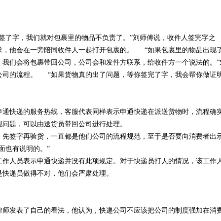
签了字，我们就对包裹里的物品不负责了。”刘师傅说，收件人签完字之
求，他会在一旁陪同收件人一起打开包裹的。 “如果包裹里的物品出现
，我们会将包裹带回公司，公司会和发件方联系，给收件方一个说法的。”
公司的流程。 “如果货物真的出了问题，等你签完了字，我会帮你做证
申通快递的服务热线，客服代表同样表示申通快递在派送货物时，流程确
现问题，可以由送货员带回公司进行处理。
，先签字再验货，一直都是他们公司的流程规范，至于是否要向消费者出
面也有说明的。”
工作人员表示申通快递并没有此项规定。对于快递员打人的情况，该工作
是快递员做得不对，他们会严肃处理。
律师发表了自己的看法，他认为，快递公司不应该把公司的制度强加在消