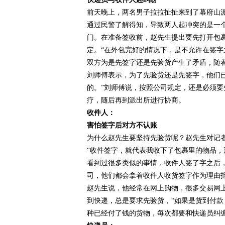
前天晚上，两名男子拉拉扯扯来到了幕府山
通过民警了解得知，导致两人起冲突的是一
门。在准备签收前，赵先生提出要先打开包
定。“在外包完好的情况下，是不允许在签字
双方为是先签字还是先验货产生了矛盾，随
刘师傅表示，为了先验货还是先签字，他们
的。”刘师傅说，按照公司规定，还是必须
疗，随后再到派出所进行协商。
收件人：
害怕签字后对方不认账
为什么赵先生要坚持先验货呢？赵先生对记
“收件签字，就代表我收下了包裹里的物品，
看到过很多类似的事情，收件人签了字之后
司，他们都会拿着收件人收货签字作为理由
赵先生说，他经常在网上购物，很多交易网
到快递，总是要求先验货，“如果是货到付
种已经付了钱的货物，每次都要和快递员纠缠