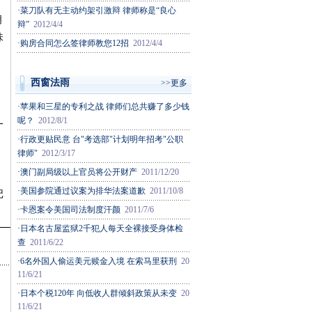
·
菜刀队有无主动约架引激辩 律师称是“良心
明
辩”
2012/4/4
味
·
购房合同怎么签律师教您12招
2012/4/4
西窗法雨
>>更多
·
苹果和三星的专利之战 律师们总共赚了多少钱
呢？
2012/8/1
一
·
行政更贴民意 台"考选部"计划明年招考"公职
律师"
2012/3/17
·
澳门副局级以上官员将公开财产
2011/12/20
·
美国参院通过议案为排华法案道歉
2011/10/8
记
·
卡恩案令美国司法制度汗颜
2011/7/6
·
日本名古屋监狱2千犯人每天全裸接受身体检
查
2011/6/22
·
6名外国人偷运美元赎金入境 在索马里获刑
20
11/6/21
·
日本个税120年 向低收人群倾斜政策从未变
20
11/6/21