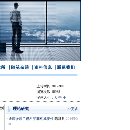
上传时间:2012/9/18
浏览次数:10988
字体大小：
大
中
小
刘
理论研究
>>更多
·
通说误读了侵占犯罪构成要件
陈洪兵
2014/10/
。
19