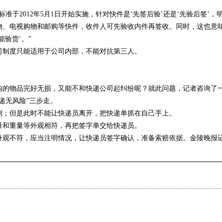
准于2012年5月1日开始实施，针对快件是‘先签后验’还是‘先验后签’，
物、电视购物和邮购等快件，收件人可先验收内件再签收。同时，这也意
验货’。”
司制度只能适用于公司内部，不能对抗第三人。
内的物品完好无损，又能不和快递公司起纠纷呢？就此问题，记者咨询了
递无风险”三步走。
到；但是此时不能让快递员离开，把快递单抓在自己手上。
量和重量等外观相符，再把签字单交给快递员。
外观不符，应当注明情况，让快递员签字确认，准备索赔依据。金陵晚报