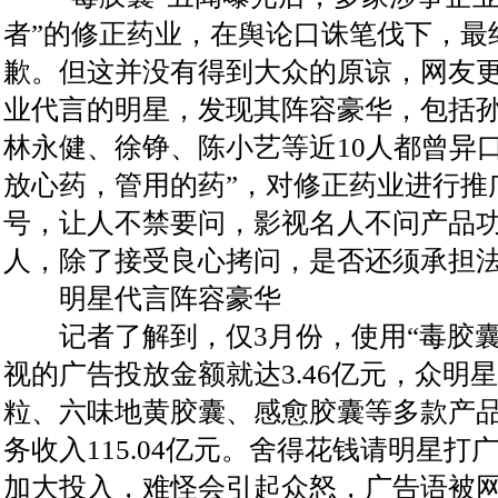
者”的修正药业，在舆论口诛笔伐下，最
歉。但这并没有得到大众的原谅，网友
业代言的明星，发现其阵容豪华，包括
林永健、徐铮、陈小艺等近10人都曾异
放心药，管用的药”，对修正药业进行推
号，让人不禁要问，影视名人不问产品
人，除了接受良心拷问，是否还须承担
明星代言阵容豪华
记者了解到，仅3月份，使用“毒胶囊
视的广告投放金额就达3.46亿元，众明
粒、六味地黄胶囊、感愈胶囊等多款产品
务收入115.04亿元。舍得花钱请明星
加大投入，难怪会引起众怒，广告语被网