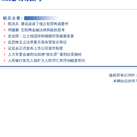
陈洪兵 通说误读了侵占犯罪构成要件
邓建鹏 互联网金融法律风险的思考
农业部：让土地流转和规模经营健康发展
反恐怖主义法草案月底有望首次审议
证监会正式发布上市公司退市制度
人大常委会修刑法拟增“收礼罪” 量刑比受贿轻
人民银行发言人就扩大人民币汇率浮动幅度答问
版权所有@200
本网站仅供学