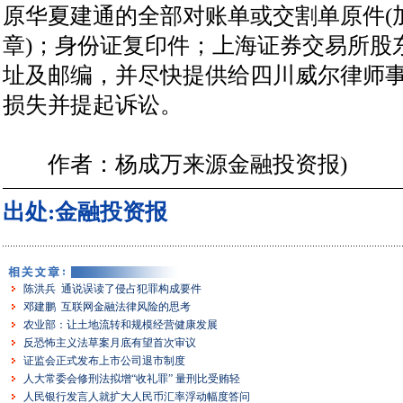
原华夏建通的全部对账单或交割单原件(
章)；身份证复印件；上海证券交易所股
址及邮编，并尽快提供给四川威尔律师
损失并提起诉讼。
作者：杨成万来源金融投资报)
出处:金融投资报
陈洪兵 通说误读了侵占犯罪构成要件
邓建鹏 互联网金融法律风险的思考
农业部：让土地流转和规模经营健康发展
反恐怖主义法草案月底有望首次审议
证监会正式发布上市公司退市制度
人大常委会修刑法拟增“收礼罪” 量刑比受贿轻
人民银行发言人就扩大人民币汇率浮动幅度答问