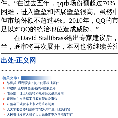
件。“在过去五年，qq市场份额超过70
困难，进入壁垒和拓展壁垒很高。虽然
但市场份额不超过4%。2010年，QQ的
足以对QQ的统治地位造成威胁。”
在David Stallibrass给出专家建
半，庭审将再次展开，本网也将继续关
出处:正义网
陈洪兵 通说误读了侵占犯罪构成要件
邓建鹏 互联网金融法律风险的思考
农业部：让土地流转和规模经营健康发展
反恐怖主义法草案月底有望首次审议
证监会正式发布上市公司退市制度
人大常委会修刑法拟增“收礼罪” 量刑比受贿轻
人民银行发言人就扩大人民币汇率浮动幅度答问