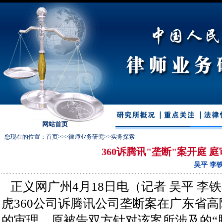
网站首页
您现在的位置：
首页
>>>
律师业务研究
>>
实务探索
360诉腾讯"垄断"案开庭 
吴平 李
正义网广州4月18日电（记者 吴平 李铁
虎360公司诉腾讯公司垄断案在广东省
的审理，原被告双方针对该案所涉及的“