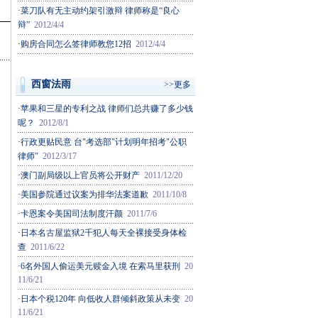
·
菜刀队有无主动约架引激辩 律师称是“良心
辩”
2012/4/4
·
购房合同怎么签律师教您12招
2012/4/4
西窗法雨
>>更多
·
苹果和三星的专利之战 律师们总共赚了多少钱
呢？
2012/8/1
·
行政更贴民意 台"考选部"计划明年招考"公职
律师"
2012/3/17
·
澳门副局级以上官员将公开财产
2011/12/20
·
美国参院通过议案为排华法案道歉
2011/10/8
·
卡恩案令美国司法制度汗颜
2011/7/6
·
日本名古屋监狱2千犯人每天全裸接受身体检
查
2011/6/22
·
6名外国人偷运美元赎金入境 在索马里获刑
20
11/6/21
·
日本个税120年 向低收人群倾斜政策从未变
20
11/6/21