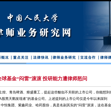
全球基金“闷雷”滚滚 投研能力遭律师怒问
上煌、青岛啤酒、熔盛重工，提起这些貌似不关联的上市公司，你能想到
“A股黑天鹅发现者”的基金公司。上述提到的上市公司仅是今年以来踩到
、中恒集团、紫鑫药业、哈药股份，真是名副其实的“闷雷”滚滚，这在基