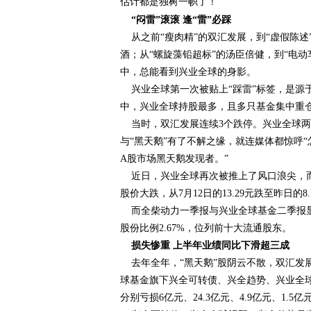
估计都是独树一帜了！
“闷雷”滚滚 逢“雷”必踩
从之前“瘦肉精”的双汇发展，到“虚假陈述
酒；从“螺旋藻铅超标”的汤臣倍健，到“电
中，总能看到兴业全球的身影。
兴业全球第一次被贴上“踩雷”标签，是源于去
中，兴业全球持股最多，且多只基金集中重
当时，双汇发展连续3个跌停。兴业全球两
与“黑天鹅”有了不解之缘，就连媒体都惊呼
A股市场黑天鹅发现者。”
近日，兴业全球再次被推上了风口浪尖，而
股价大跌，从7月12日的13.29元跌至昨日的8
而全柴动力一季报与兴业全球基金二季报显示
股份比例2.67%，位列前十大流通股东。
损失惨重 上半年业绩同比下滑超三成
去年全年，“黑天鹅”股阴云不散，双汇发
球基金旗下兴全可转债、兴全趋势、兴业全
分别亏损6亿元、24.3亿元、4.9亿元、1.5亿