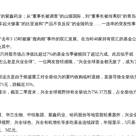
”的紫鑫药业；从“董事长被调查”的山煤国际，到“董事长被传离职”的青岛
动车起火惨案”的比亚迪和“产品不良反应”的金陵药业……一连串的突发性事
年3·15时被爆“瘦肉精”事件的双汇发展。在当时48家持有双汇的基金
仓其中。
只持股市值占净值比超过7%的基金当季被赎回了超过六成。此后似乎就
“怎么老是兴业全球”。一位网友曾经感慨，“兴业全球基金都无敌了，成为
这次是由于熔盛重工对全柴动力的要约收购临时退婚，直接导致全柴动
.71元，跌幅近35%。
，截至二季度末，兴全全球视野持有全柴动力756.37万股，占全柴动
展、华兰生物、中恒集团、紫鑫药业、哈药股份等地雷股轮番轰炸，兴业
球视野、兴全绿色、兴全有机增长等多吃基金连续踩雷，年报显示，5只基
元、5亿元。