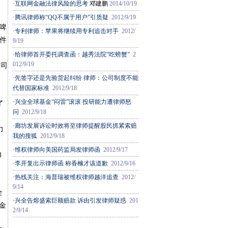
·
互联网金融法律风险的思考
邓建鹏
2014/10/19
·
腾讯律师称“QQ不属于用户”引质疑
2012/9/19
啤
·
专利律师：苹果将继续用专利追击对手
2012/
件
9/19
·
给律师首开委托调查函：越秀法院“吃螃蟹”
2
012/9/19
公司
·
先签字还是先验货起纠纷 律师：公司制度不能
代替国家标准
2012/9/18
·
兴业全球基金“闷雷”滚滚 投研能力遭律师怒
了
问
2012/9/18
·
廊坊发展诉讼时效将至律师提醒股民抓紧索赔
力
我的搜狐
2012/9/18
·
维权律师向美国药监局发律师函
2012/9/17
力
·
李开复出示律师函 称香橼才该道歉
2012/9/16
·
热线关注：海普瑞被维权律师越洋追查
2012/
9/14
全
·
兴全告熔盛索巨额赔款 诉由引发律师疑惑
201
金
2/9/14